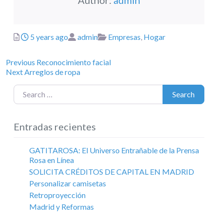
Author:
admin
Posted
Author
Categories
5 years ago
admin
Empresas
,
Hogar
Previous
Navegación
Previous
Reconocimiento facial
Next
post:
Next
Arreglos de ropa
de
post:
Search for:
entradas
Search
Entradas recientes
GATITAROSA: El Universo Entrañable de la Prensa
Rosa en Línea
SOLICITA CRÉDITOS DE CAPITAL EN MADRID
Personalizar camisetas
Retroproyección
Madrid y Reformas