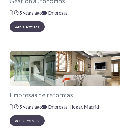
Gestión autónomos
Posted
Categories
5 years ago
Empresas
Ver la entrada
Empresas de reformas
Posted
Categories
5 years ago
Empresas,
Hogar,
Madrid
Ver la entrada