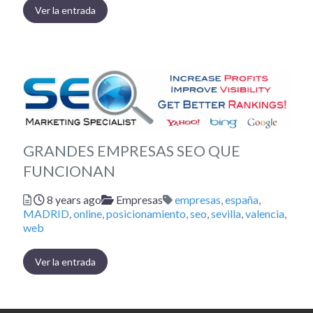
Ver la entrada
GRANDES EMPRESAS SEO QUE
FUNCIONAN
Posted
Categories
Tags
8 years ago
Empresas
empresas
,
españa
,
MADRID
,
online
,
posicionamiento
,
seo
,
sevilla
,
valencia
,
web
Ver la entrada