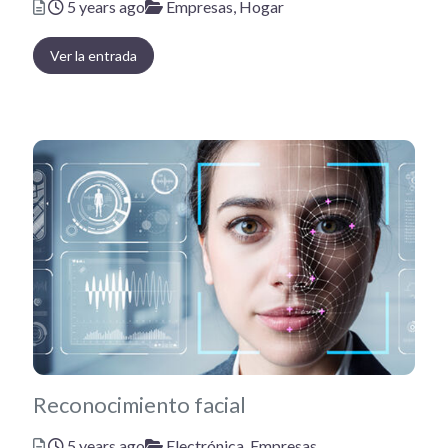
Posted
Categories
5 years ago
Empresas,
Hogar
Ver la entrada
Reconocimiento facial
Posted
Categories
5 years ago
Electrónica,
Empresas