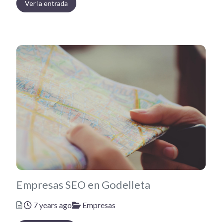
Ver la entrada
Empresas SEO en Godelleta
Posted
Categories
7 years ago
Empresas