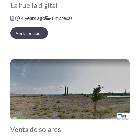
La huella digital
Posted
Categories
4 years ago
Empresas
Ver la entrada
Venta de solares