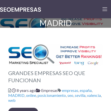
MADRID
GRANDES EMPRESAS SEO QUE
FUNCIONAN
Posted
Categories
Tags
8 years ago
Empresas
empresas
,
españa
,
MADRID
,
online
,
posicionamiento
,
seo
,
sevilla
,
valencia
,
web