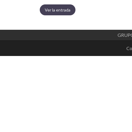
Ver la entrada
GRUP
Co