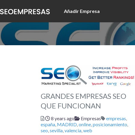
Añadir Empresa
GRANDES EMPRESAS SEO
QUE FUNCIONAN
Posted
Categories
Tags
8 years ago
Empresas
empresas
,
españa
,
MADRID
,
online
,
posicionamiento
,
seo
,
sevilla
,
valencia
,
web