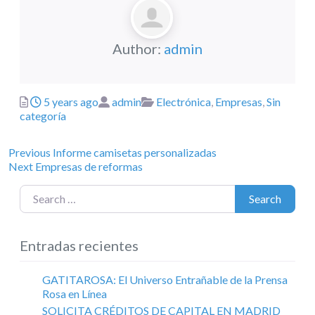
Author:
admin
Posted
Author
Categories
5 years ago
admin
Electrónica
,
Empresas
,
Sin
categoría
Previous
Navegación
Previous
Informe camisetas personalizadas
Next
post:
Next
Empresas de reformas
de
post:
Search for:
entradas
Search
Entradas recientes
GATITAROSA: El Universo Entrañable de la Prensa
Rosa en Línea
SOLICITA CRÉDITOS DE CAPITAL EN MADRID