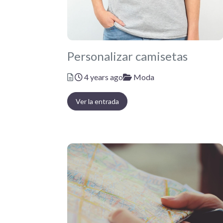
Personalizar camisetas
Posted
Categories
4 years ago
Moda
Ver la entrada