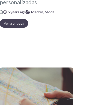
personalizadas
Posted
Categories
5 years ago
Madrid,
Moda
Ver la entrada