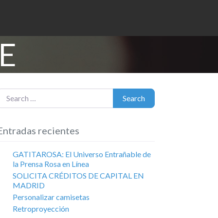
E
earch for:
Search
Entradas recientes
GATITAROSA: El Universo Entrañable de
la Prensa Rosa en Línea
SOLICITA CRÉDITOS DE CAPITAL EN
MADRID
Personalizar camisetas
Retroproyección