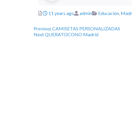
Posted
Author
Categories
11 years ago
admin
Educación
,
Madr
Previous
Navegación
Previous
CAMISETAS PERSONALIZADAS
Next
post:
Next
QUERATOCONO Madrid
post:
de
entradas