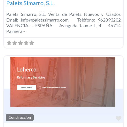
Palets Simarro, S.L.
Palets Simarro, S.L. Venta de Palets Nuevos y Usados
Email: info@paletssimarro.com Teléfono: 962893202
VALENCIA – ESPAÑA Avinguda Jaume I, 4 46714
Palmera –
Fa
Construccion