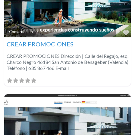
Fa
Construccion
CREAR PROMOCIONES
CREAR PROMOCIONES Dirección | Calle del Regajo, esq.
Charco Negro 46184 San Antonio de Benagéber (Valencia)
Teléfono | 635 867 466 E-mail