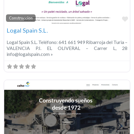
Fa
Construccion
Logal Spain S.L.
Logal Spain S.L. Teléfono: 641 661 949 Ribarroja del Turia –
VALENCIA P.I. EL OLIVERAL – Carrer L, 28
info@logalspain.com »