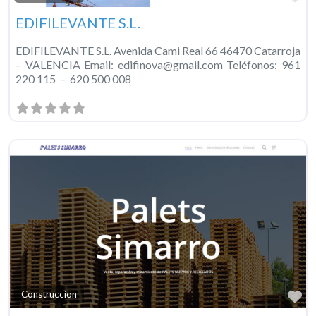
EDIFILEVANTE S.L.
EDIFILEVANTE S.L. Avenida Cami Real 66 46470 Catarroja
– VALENCIA Email: edifinova@gmail.com Teléfonos: 961
220 115 – 620 500 008
Fa
Construccion