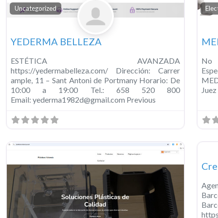
Favorit
Uncategorized
Ele
YEDERMA BELLEZA
ME
ESTÉTICA AVANZADA
No 
https://yedermabelleza.com/ Dirección: Carrer
Esp
ample, 11 – Sant Antoni de Portmany Horario: De
MED
10:00 a 19:00 Tel.: 658 520 800
Juez
Email: yederma1982d@gmail.com Previous
Unc
Cre
Age
Barc
Bar
http