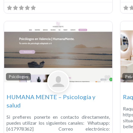
Favorit
Psicólogos
Pelu
HUMANA MENTE – Psicología y
Raq
salud
Ra
http
Si prefieres ponerte en contacto directamente,
situ
puedes utilizar los siguientes canales: Whatsapp:
belle
[617978362] Correo electrónico: