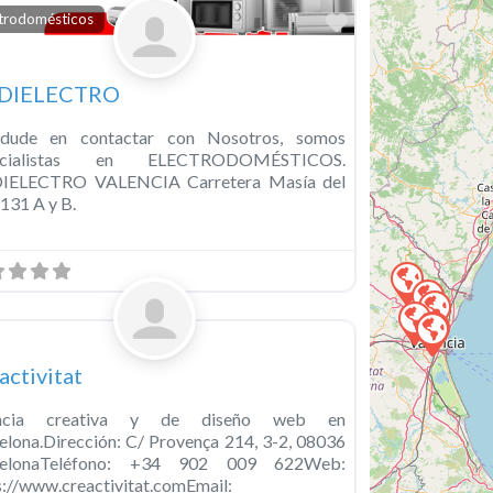
o
Favorito
ctrodomésticos
DIELECTRO
dude en contactar con Nosotros, somos
ecialistas en ELECTRODOMÉSTICOS.
IELECTRO VALENCIA Carretera Masía del
 131 A y B.
Favorito
ategorized
activitat
ncia creativa y de diseño web en
elona.Dirección: C/ Provença 214, 3-2, 08036
celonaTeléfono: +34 902 009 622Web:
s://www.creactivitat.comEmail: