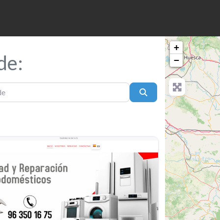
+
de:
−
Buscar