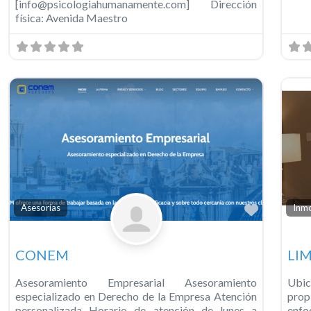
[info@psicologiahumanamente.com] Dirección
física: Avenida Maestro
Favorit
Asesorías
Inmo
CONEM
LI
Asesoramiento Empresarial Asesoramiento
Ubi
especializado en Derecho de la Empresa Atención
pro
personalizada Horario de atención de lunes a
enfo